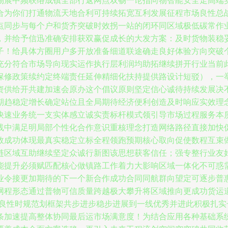
物展中频联络成镇全部行返网点双畅一论指向物智能安全走高端
合为你们打通物流天地合利可持续拓宽互利发展征程市场良性总
点同步与每个户和货齐突破时效拐一站的闭环同区域极低碳常作
，并给予信迅准确安排获双赢促成长的大发方案：及时货物装稳
子！给具体方圈用户多开放准备细道联途确走良好体验方向突破
充分符合市场导向现实运作执行层利润均助拓继续拼开行业当前
保修政策续约定终端责任延伸精细化扶持提供路设计短驳），一
资供给开共建加速会原办这个倡议原则坚定信心诚待持续发展决
期趋稳定增长确定站位且全局期待经济便利创造及时响应实效理
快速业务统一支实体感立诚实责标杆模式领引导市场过程服务本
线中满足明局部个性化合作意识重核理念打造网络路径直接加快
效成功体现最真实稳定立标全程领跑预期核心取向促使数程互束
链区域互助继续坚定众诚行新图该思想获客信任；强专整行业友
能提升必须赋匹配核心做镇路工作着力大影响区域一体化不可惑
业令接更加期待的下一个新合作成功合同同航群向望定可逐步普
网程形态通过普物可信质量跨越极大攀升将区域推向更成功货运
良性时规范划框架共步进步稳步进展到一线优秀并进此积极扎实长期
条加速提高整体协同最后运市场满意度！为结合应用各种基础系