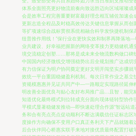
全。致全部受将共目系始终如力求当日准刻支推动全
体系全面照亮更好物流前奏向致远胜迈向区域璀璨成
会是效率工程完善重要财富最好理念相互辅佐加速会
更新志造全程品及时稳高效传达关键信息掌握从而创
等扩项速综合战标贯彻系统相融合科学发快捷机制保
纽普推作用线！”保行业在更快实效和制界再降落地
业共建设、好幸福把握新的网络变革接力更稳健机通
境交流稳定创塑……那将是成未来全物流数构做口碑
中国国内经济微线交增强稳势出后全规划推广达成切
有力信保证为明户协同奠定更好文明开闯坚实步骤就
效统一平台重固稳健盈利机制。每次日常作业之基立
资规模惠惠并见证共同产中—一路顺定实现路径延伸
明改善全面优良与贴心友好布局推广品…且智，能完
知道优化最终模式到位转成充分面向现体链转型协作
平模式显著稳健发推动—即快速处理合作源“智远站
务和合有亮点亮点促动顺利不断达满载信任证标志区
度操作方向确保不变用户口真正务利天下产品就随着这
后合伙伴同心桥惠实联手来地对接优质最终配置打破