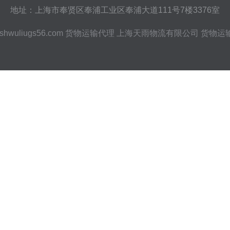
地址：上海市奉贤区奉浦工业区奉浦大道111号7楼3376室
shwuliugs56.com
货物运输代理
上海天雨物流有限公司
货物运