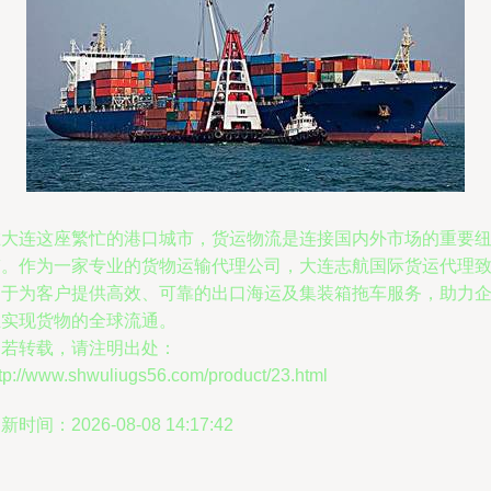
在大连这座繁忙的港口城市，货运物流是连接国内外市场的重要
带。作为一家专业的货物运输代理公司，大连志航国际货运代理
力于为客户提供高效、可靠的出口海运及集装箱拖车服务，助力
业实现货物的全球流通。
如若转载，请注明出处：
tp://www.shwuliugs56.com/product/23.html
新时间：2026-08-08 14:17:42