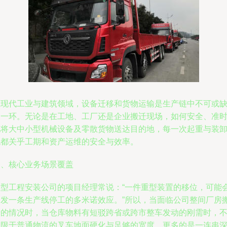
在现代工业与建筑领域，设备迁移和货物运输是生产链中不可或
的一环。无论是在工地、工厂还是企业搬迁现场，如何安全、准
地将大中小型机械设备及零散货物送达目的地，每一次起重与装
也都关乎工期和资产运维的安全与效率。
一、核心业务场景覆盖
大型工程安装公司的项目经理常说：“一件重型装置的移位，可能
引发一条生产线停工的多米诺效应。”所以，当面临公司整间厂房
迁的情况时，当仓库物料有短驳跨省或跨市整车发动的刚需时，
局限于普通物流的叉车地面硬化与足够的宽度，更多的是一连串