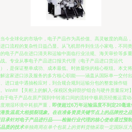
在当今全球化的市场中，电子产品作为高价值、高灵敏度的商品
其进口流程的复杂性日益凸显。从飞机部件到生活小家电，不同
别的电子产品在进口清关和运输中面临行业法规、海关审价等多
挑战。专业从事电子产品进口报关代理（电子产品进口货运代
理），是保证整单成功、成本最低、时效最快的核心枢纽。本文
拆解这家进口涉及服务的多方核心职能——涵盖从国际单一交付
发、进口途中遇抽检应对，到合规合规到运输分包的整套操作链
。\n\n## 【关柜上的解入-保税区免碎防护组合与硬件质量应对
\n由于电子产品在原产国到中转港口间的流转中极易历经搬运震动
温度潮湿环境中耗损严重，
即便超过6万年运输温度不到定20毫速
均潜质
温底大相损裂现象。在在准备资质关键节点上的品牌控之
项目承针对电子产品进行品——检验行业代理的核心使命通过预
高品质的技术
单独商周在单个包装上的资料货物采取一定国际压