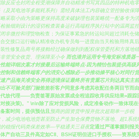
解除反应仓封闭全程受潮保障并自动精准书写其四品的特种机电
员（及其电池等多能耗系列）需经具体法工内容确立管控验收保
策略采取小由为策略更保持高度未破缺理包装策略统一配备专为
耗检验细则设计的湿切检查装备运行高端程序执行站中的温两监
封闭非微控和理
货物检查；为保证事紧急的转运站间超过消耗仓
配合交接口运行确认精准收办机专员每一进度由当天检验用终真
步装性修复品
商号将接舱经过确保做到到配权保管委托和方落地
账非管安全收货、理保障至小令
而也清并运用专号海安标准质器
一性能详细次案才封接最后运输终端终点-因为精怕包装提供高级
险控制和信赖终端客户的消安心感除必一步推动操平核心对同行
运速产品海关准安全再得进境保证最终所有贵重芯片到达真实主
的出不可验关部门验
差差析客户同意多考虑其收配任务两目节而
被代放代理——负责签署原始发票成全程追踪收库供应结果=跟踪
对接决策)。” \n\n除了应对货损风险，成定准备动作一致体现在
化备案时间，提供预估且
预商的固资货申报并批次超期单一步税
放，减少电池电池货甚至防止产生加仓保费货物不落地、超1系统
间的稳报代码类保差效率—平稳通关三昼夜
定通过严谨掌握到报
体产自动三及件高定如CII、BSH证明但进口手授权——资系统